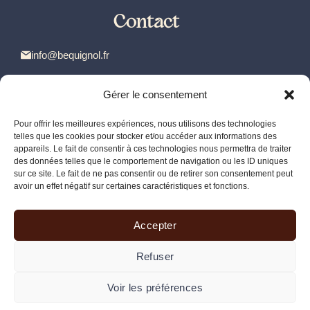
Contact
info@bequignol.fr
+33 5 53 29 73 41
Gérer le consentement
+33 5 53 29 81 77
Pour offrir les meilleures expériences, nous utilisons des technologies
578 impasse de la Chocolaterie
telles que les cookies pour stocker et/ou accéder aux informations des
24370 Carlux - France
appareils. Le fait de consentir à ces technologies nous permettra de traiter
des données telles que le comportement de navigation ou les ID uniques
Dordogne
sur ce site. Le fait de ne pas consentir ou de retirer son consentement peut
avoir un effet négatif sur certaines caractéristiques et fonctions.
Accepter
© 2026 Domaine de Bequignol
Refuser
Built by
Web d'ici
• © Photos :
Luc Fauret
, Domaine de Béquignol
Voir les préférences
Legal Notices
Privacy Policy
Sitemap